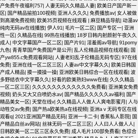
产免费午夜福利757
|
人妻无码久久精品人妻
|
欧美日产国产新一
区
|
国产精品揄拍100视频
|
亚洲人久久久
|
免费播放av
|
女人被做
到高潮免费视频
|
欧美35页视频在线观看
|
麻豆精品导航
|
动漫av
纯肉无码av在线播放
|
伊人91
|
毛片一区二区
|
国产专区一
|
亚洲
性一区
|
久精品在线
|
99热在线播放
|
18岁日韩内射颜射午夜久久
成人
|
中文字幕国产一区二区
|
国产片91
|
淫羞阁av导航
|
91porny
九色
|
青青草国产免费国产是公开
|
乱人伦精品视频在线观看
|
国
产yw855.c免费观看网站
|
人妻老妇乱子伦精品无码专区
|
97在线
免费
|
亚洲在线一区二区三区
|
人妻av中文字幕久久
|
欧美日韩国
产成人精品
|
摸一摸操一操
|
亚洲欧美日韩综合一区在线观看
|
波
多野结衣中文字幕久久
|
好看的欧美熟妇www在线
|
久久久精品
一区二区三区
|
久久久久久久久久久久久久免费看
|
亚洲美女免费
视频
|
奶头又大又白喷奶水av
|
国产精品久久久久久av福利
|
国产
精品美女一区
|
天堂在线v
|
久久精品人人做人人爽电影蜜月
|
人与
动牲交av免费
|
国产热a欧美热a在线视频
|
亚洲aⅴ无码专区在线
观看q
|
2021亚洲国产精品无码
|
亚洲一卡二卡
|
香蕉私人影院
|
国
产精品白丝av网站
|
丝袜无码一区二区三区
|
人人曰人人做人人
|
日韩欧美一区二区三区永久免费
|
成人毛片100部免费看
|
色综合