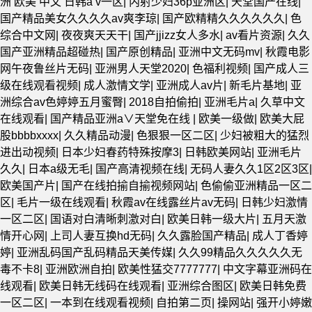
洲 欧美 中文 日韩a v一区
|
内射少妇36p亚洲区
|
天堂国产在线
|
国产精品美女久久久久av爽李琼
|
国产欧精精久久久久久久
|
色
综合中文网
|
夜夜爽天天干
|
国产jjizz女人多水
|
av看片资源
|
久久
国产亚洲精品超碰热
|
国产原创精品
|
亚洲中文无码mv
|
秋霞电影
网午夜鲁丝片无码
|
亚洲男人天堂2020
|
色福利视频
|
国产成人三
级在线观看视频
|
成人激情文学
|
亚洲成人av片
|
新毛片基地
|
亚
洲综合av色婷婷五月蜜臀
|
2018自拍偷拍
|
亚洲毛片a
|
久草中文
在线观看
|
国产精品亚洲а∨天堂免在线
|
欧美一级做
|
欧美大屁
股bbbbxxxx
|
久久精品动漫
|
色狠狠一区二区
|
少妇被粗大的猛烈
进出动视频
|
日本少妇春药特殊按摩3
|
日韩欧美网站
|
亚洲毛片
久久
|
日本a级无毛
|
国产高清视频在线
|
无码人妻久久1区2区3区
|
欧美国产片
|
国产在线拍揄自揄视频网站
|
色偷偷亚洲精品一区二
区
|
毛片一级在线观看
|
秋霞av在线露丝片av无码
|
日韩少妇激情
一区二区
|
国语对白清晰刺激对白
|
欧美日韩一级大片
|
五月天激
情开心网
|
上司人妻互换hd无码
|
久久露脸国产精品
|
成人丁香婷
婷
|
亚洲乱码国产乱码精品天美传媒
|
久久99精品久久久久久无
毒不卡8
|
亚洲欧洲自拍
|
欧美性猛交7777777
|
中文字幕亚洲码在
线观看
|
欧美日韩无线码在线观看
|
亚洲综合图区
|
欧美日韩免费
一区二区
|
一本到在线观看视频
|
自拍第二页
|
操网站
|
强开小婷嫩