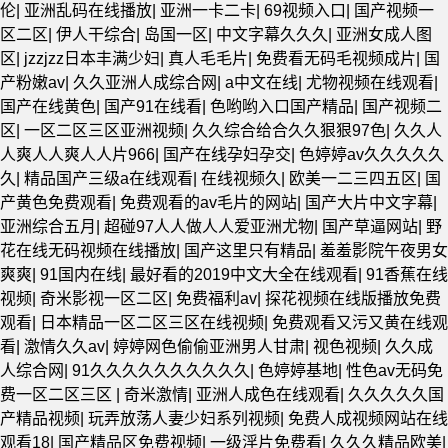
伦
|
亚洲乱码在线播放
|
亚洲一卡二卡
|
69视频入口
|
国产视频一
区二区
|
伊人干综合
|
岛国一区
|
中文字幕久久久
|
亚洲女成人图
区
|
jzzjzz日本丰满少妇
|
真人毛毛片
|
免费看无码毛视频成片
|
国
产粉嫩av
|
久久亚洲人成综合网
|
a中文在线
|
尤物视频在线观看
|
国产在线黄色
|
国产91在线看
|
色哟哟入口国产精品
|
国产视频二
区
|
一区二区三区亚洲视频
|
久久综合给合久久狠狠97色
|
久久人
人爽人人爽人人片966
|
国产在线孕妇孕交
|
色婷婷av久久久久久
久
|
精品国产三级a在线观看
|
在线视频久
|
欧美一二三四五区
|
国
产黄色免费观看
|
免费观看的av毛片的网站
|
国产大片中文字幕
|
亚洲综合五月
|
超碰97人人做人人爱亚洲尤物
|
国产草逼网站
|
野
花在线无码视频在线播放
|
国产这里只有精品
|
羞羞影院午夜男女
爽爽
|
91国内在线
|
最好看的2019中文大全在线观看
|
91香蕉在线
视频
|
奇米影视一区二区
|
免费福利av
|
探花视频在线版播放免费
观看
|
日本精品一区二区三区在线视频
|
免费观看又污又黄在线观
看
|
激情久久av
|
婷婷网色偷偷亚洲男人甘肃
|
视色视频
|
久久成
人综合网
|
91久久久久久久久久久久
|
色婷婷基地
|
性色av无码免
费一区二区三区
|
奇米激情
|
亚洲人成色在线观看
|
久久久久久国
产精品视频
|
玩弄放荡人妻少妇系列视频
|
免费人成视频网站在线
观看18
|
国产精品区免费视频
|
一级淫片免费看
|
久久久精品欧美
|