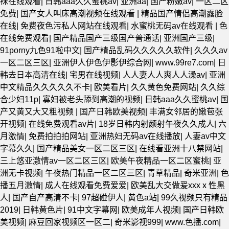
袜在线观看
|
日韩aaa久久蜜桃av
|
亚洲aa
|
国产粉嫩av
|
一区二区
免费
|
国产女人叫床高潮视频在线观看
|
精品国产情侣高潮露脸
在线
|
免费夜色污私人网站在线观看
|
水蜜桃无码av在线观看
|
色
在线免费观看
|
国产精品国产三级国产普通话
|
亚洲国产三级
|
91porny九色91啦中文
|
国产精品乱码久久久久久软件
|
久久久av
一区二区三区
|
亚洲伊人伊色伊影伊综合网
|
www.99re7.com
|
日
韩去日本高清在线
|
宅男在线视频
|
人人妻人人爽人人澡av
|
亚洲
中文精品久久久久久不卡
|
欧美看片
|
久久黄色免费网站
|
久久综
合少妇11p
|
寡妇被老头舔到高潮的视频
|
日韩aaa久久蜜桃av
|
国
产又黄又大又粗视频
|
国产日韩欧美视频
|
丰满女邻居的嫩苞张
开视频
|
在线免费观看av片
|
18岁日韩内射颜射午夜久久成人
|
六
月激情
|
免费拍拍拍网站
|
亚洲热妇无码av在线播放
|
人妻av中文
字幕久久
|
国产精品美女一区二区三区
|
在线看亚洲十八禁网站
|
三上悠亚激情av一区二区三区
|
欧美午夜精品一区二区蜜桃
|
亚
洲无卡视频
|
午夜热门精品一区二区三区
|
青草精品
|
奇米亚洲
|
色
播五月激情
|
成人在线观看免费爱爱
|
欧美乱大交做爰xxxⅹ性黑
人
|
国产自产高清不卡
|
97超碰伊人
|
黄色a站
|
99久视频只有精品
2019
|
日韩黄色片
|
91中文字幕网
|
欧美成年人视频
|
国产日韩欧
美视频
|
麻豆回家视频区一区二
|
奇米影视999
|
www.色播.com
|