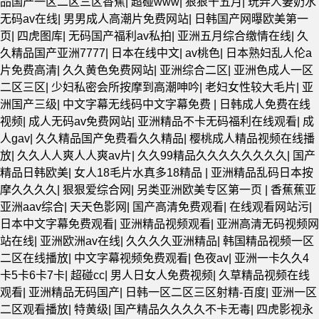
品国产一区二区三区香蕉
|
超碰www
|
狠狠干五月
|
玩弄人妻奶水
无码av在线
|
男男成人高潮片免费网站
|
日韩国产网曝欧美第一
页
|
四虎图库
|
无码国产福利av私拍
|
亚洲五月综合缴情在线
|
久
久精品国产亚洲7777
|
日本在线中文
|
av桃色
|
日本熟妇乱人伦a
片免费高清
|
久久黄色免费网站
|
亚洲综合二区
|
亚洲色成人一区
二区三区
|
少妇私密会所按摩到高潮呻吟
|
老妇女性较大毛片
|
亚
洲国产三级
|
中文字幕无线码中文字幕免费
|
日韩成人免费在线
视频
|
成人无码av免费网站
|
亚洲精品不卡无码福利在线观看
|
成
人gav
|
久久精品国产免费看久久精品
|
樱桃成人精品视频在线播
放
|
久久人人爽人人爽av片
|
久久99精品久久久久久久久久
|
国产
精品日韩欧美
|
女人18毛片水真多18精品
|
亚洲精品乱码日本按
摩久久久久
|
狠狠爱综合网
|
另类亚洲欧美专区第一页
|
香蕉蕉亚
亚洲aav综合
|
天天色影网
|
国产高清免费观看
|
在线观看网站污
|
日本中文字幕免费观看
|
亚洲精品视频观看
|
亚洲高清无码视频网
站在线
|
亚洲欧洲av在线
|
久久久久亚洲精品
|
韩国精品视频一区
二区在线播放
|
中文字幕视频免费观看
|
色夜av
|
亚洲一卡久久4
卡5卡6卡7卡
|
超碰cc
|
男人日女人免费视频
|
久草精品视频在线
观看
|
亚洲精品无码国产
|
日韩一区二区三区射精-百度
|
亚洲一区
二区观看播放
|
特黄级
|
国产精品久久久久不卡无毒
|
四虎影视永