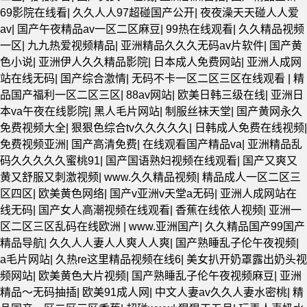
69影院在线看
|
久久人人97超碰国产公开
|
夜夜澡天天碰人人爱
av
|
国产午夜精品av一区二区麻豆
|
99热在线观看
|
久久精品视频
一区
|
九九热爱视频精品
|
亚洲精品久久久无码av片软件
|
国产黄
色小说
|
亚洲伊人久久精品影院
|
日本成人免费网站
|
亚洲人成网
站在线无码
|
国产综合激情
|
无码不卡一区二区三区在线观看
|
精
品国产福利一区二区三区
|
88av网站
|
欧美日韩三级在线
|
亚洲日
本va午夜在线影院
|
黑人毛片网站
|
制服丝袜天堂
|
国产黄网永久
免费视频大全
|
狠狠色综合tv久久久久久
|
日韩成人免费在线视频
|
免费视频亚洲
|
国产高清免费
|
在线观看国产精品va
|
亚洲精品乱
码久久久久久蜜桃91
|
国产国语熟妇视频在线观看
|
国产又爽又
黄又舒服又刺激视频
|
www.久久精品视频
|
精品成人一区二区三
区四区
|
欧美黄色网络
|
国产v亚洲v天堂a无码
|
亚洲人成网站在
线无码
|
国产女人高潮视频在线观看
|
香蕉在线依人视频
|
亚洲一
区二区三区乱码在线欧洲
|
www.亚洲国产
|
久久精品国产99国产
精品导航
|
久久人人妻人人爽人人爽
|
国产熟睡乱子伦午夜视频
|
a毛片网站
|
久热re这里精品视频在线6
|
美女扒开奶罩露出奶头视
频网站
|
欧美黄色大片视频
|
国产熟睡乱子伦午夜视频麻豆
|
亚洲
精品～无码抽插
|
欧美91成人网
|
中文人妻av久久人妻水密桃
|
精