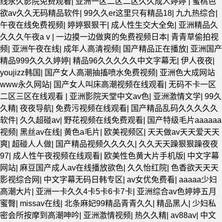
线永久影院免费观看
|
亚洲一区二区二区久久成人婷婷
|
蜜桃色
欲av久久无码精品软件
|
99久久er这里只有精品18
|
九九热综合
|
午夜在线免费视频
|
婷婷狠狠干
|
成人性生交大全免
|
亚洲精品久
久久久午夜aⅴ
|
一边摸一边做爽的免费视频日本
|
青青草偷拍视
频
|
亚洲午夜在线
|
成年人高清视频
|
国产精品正在播放
|
亚洲国产
精品999久久久婷婷
|
精品96久久久久久中文字幕无
|
伊人夜夜
|
youjizz韩国
|
国产女人高潮抽搐喷水免费视频
|
亚洲色大成网站
www永久网站
|
国产女人叫床高潮视频在线观看
|
无码不卡一区
二区三区在线观看
|
亚洲影院天堂中文av色
|
亚洲激情文学
|
99久
久精
|
夜夜导航
|
免费污视频在线观看
|
国产精品乱码久久久久久
软件
|
久久超碰av
|
野花视频在线免费观看
|
国产特级毛片aaaaaa
视频
|
黑丝av在线
|
黄色a毛片
|
欧美视频区
|
天天做av天天爱天天
爽
|
超碰人人做
|
国产精品视频久久久久
|
久久天天躁狠狠躁夜夜
97
|
成人性午夜视频在线观看
|
欧美性色黄大片手机版
|
中文字幕
网站
|
麻豆国产成人av在线播放欲色
|
久久怡红院
|
色香欲天天天
影视综合网
|
中文字幕无码日韩专区
|
av女优免费看
|
aaaaa少妇
高潮大片
|
亚洲一卡久久4卡5卡6卡7卡
|
亚洲综合av色婷婷五月
蜜臀
|
missav在线
|
北条麻妃99精品青青久久
|
精品黑人
|
少妇私
密会所按摩到高潮呻吟
|
亚洲激情视频
|
热久久精
|
av88av
|
中文