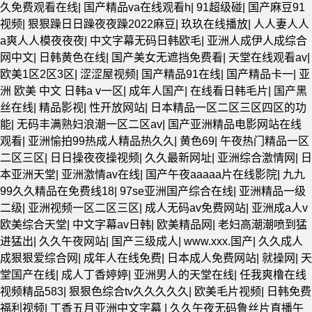
久免费观看在线
|
国产精品va在线观看h
|
91超级碰
|
国产麻豆91
视频
|
狠狠躁日日躁夜夜躁2022麻豆
|
玖玖在线播放
|
人人妻人人
a爽人人模夜夜夜
|
中文字幕无码日韩欧毛
|
亚洲人成伊人成综合
网中文
|
日韩黄色在线
|
国产美女无遮挡免费看
|
天堂在线观看av
|
欧美1区2区3区
|
涩涩屋视频
|
国产精品91在线
|
国产精品卡一
|
亚
洲 欧美 中文 日韩a v一区
|
成年人国产
|
在线看日韩毛片
|
国产黑
丝在线
|
精品影视
|
性开放网站
|
日本精品一区二区三区四区的功
能
|
无码丰满熟妇浪潮一区二区av
|
国产亚洲精品电影网站在线
观看
|
亚洲愉拍99热成人精品热久久
|
黄色69
|
午夜热门精品一区
二区三区
|
日日操夜夜操视频
|
久久最新网址
|
亚洲综合激情网
|
日
本亚洲天堂
|
亚洲激情av在线
|
国产午夜aaaaa片在线影院
|
九九
99久久精品在免费线18
|
97se亚洲国产综合在线
|
亚洲精品一级
二级
|
亚洲视频一区二区三区
|
成人无码av免费网站
|
亚洲成a人v
欧美综合天堂
|
中文字幕av日韩
|
欧美精品网
|
老妇高潮潮喷到猛
进猛出
|
久久午夜网站
|
国产三级成人
|
www.xxx.国产
|
久久成人
成狠狠爱综合网
|
成年人在线免费
|
日本成人免费网站
|
就操网
|
天
堂国产在线
|
成人丁香婷婷
|
亚洲男人的天堂在线
|
任我爽橹在线
视频精品583
|
狠狠色综合tv久久久久久
|
欧美毛片视频
|
日韩免费
福利视频
|
丁香五月亚洲中文字幕
|
久久午夜无码鲁丝片直播午