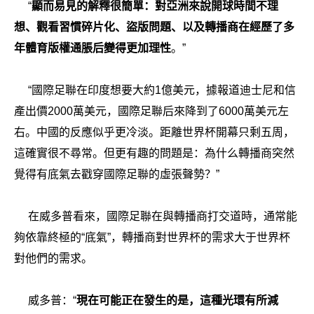
“
顯而易見的解釋很簡單：對亞洲來說開球時間不理
想、觀看習慣碎片化、盜版問題、以及轉播商在經歷了多
年體育版權通脹后變得更加理性
。”
“國際足聯在印度想要大約1億美元，據報道迪士尼和信
產出價2000萬美元，國際足聯后來降到了6000萬美元左
右。中國的反應似乎更冷淡。距離世界杯開幕只剩五周，
這確實很不尋常。但更有趣的問題是：為什么轉播商突然
覺得有底氣去戳穿國際足聯的虛張聲勢？”
在威多普看來，國際足聯在與轉播商打交道時，通常能
夠依靠終極的“底氣”，轉播商對世界杯的需求大于世界杯
對他們的需求。
威多普：“
現在可能正在發生的是，這種光環有所減