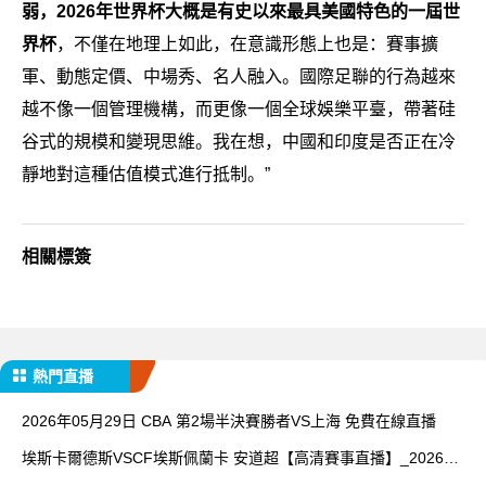
弱，2026年世界杯大概是有史以來最具美國特色的一屆世
界杯
，不僅在地理上如此，在意識形態上也是：賽事擴
軍、動態定價、中場秀、名人融入。國際足聯的行為越來
越不像一個管理機構，而更像一個全球娛樂平臺，帶著硅
谷式的規模和變現思維。我在想，中國和印度是否正在冷
靜地對這種估值模式進行抵制。”
相關標簽
熱門直播
2026年05月29日 CBA 第2場半決賽勝者VS上海 免費在線直播
埃斯卡爾德斯VSCF埃斯佩蘭卡 安道超【高清賽事直播】_2026年
05月28日