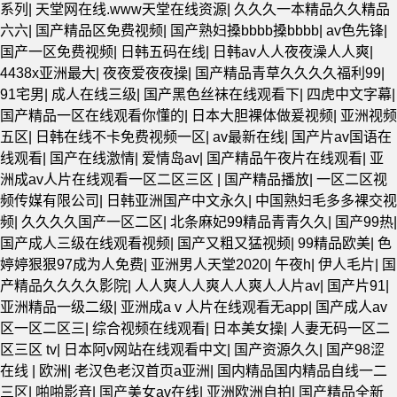
系列
|
天堂网在线.www天堂在线资源
|
久久久一本精品久久精品
六六
|
国产精品区免费视频
|
国产熟妇搡bbbb搡bbbb
|
av色先锋
|
国产一区免费视频
|
日韩五码在线
|
日韩av人人夜夜澡人人爽
|
4438x亚洲最大
|
夜夜爱夜夜操
|
国产精品青草久久久久福利99
|
91宅男
|
成人在线三级
|
国产黑色丝袜在线观看下
|
四虎中文字幕
|
国产精品一区在线观看你懂的
|
日本大胆裸体做爰视频
|
亚洲视频
五区
|
日韩在线不卡免费视频一区
|
av最新在线
|
国产片av国语在
线观看
|
国产在线激情
|
爱情岛av
|
国产精品午夜片在线观看
|
亚
洲成av人片在线观看一区二区三区
|
国产精品播放
|
一区二区视
频传媒有限公司
|
日韩亚洲国产中文永久
|
中国熟妇毛多多裸交视
频
|
久久久久国产一区二区
|
北条麻妃99精品青青久久
|
国产99热
|
国产成人三级在线观看视频
|
国产又粗又猛视频
|
99精品欧美
|
色
婷婷狠狠97成为人免费
|
亚洲男人天堂2020
|
午夜h
|
伊人毛片
|
国
产精品久久久久影院
|
人人爽人人爽人人爽人人片av
|
国产片91
|
亚洲精品一级二级
|
亚洲成aⅴ人片在线观看无app
|
国产成人av
区一区二区三
|
综合视频在线观看
|
日本美女操
|
人妻无码一区二
区三区 tv
|
日本阿v网站在线观看中文
|
国产资源久久
|
国产98涩
在线 | 欧洲
|
老汉色老汉首页a亚洲
|
国内精品国内精品自线一二
三区
|
啪啪影音
|
国产美女av在线
|
亚洲欧洲自拍
|
国产精品全新