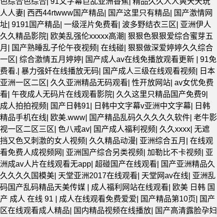
色综合色综合
|
91文字幕巨乱亚洲香蕉
|
精品久久人人爽天天玩
人人妻
|
西西44rtwww国产精品
|
国产这里只有精品
|
国产激情网
址
|
9191国产精品
|
一级淫片免费看
|
波多野结衣三区
|
亚洲伊人
久久精品影院
|
欧美乱强伦xxxxx高潮
|
狠狠色狠狠爱综合蜜芽五
月
|
国产熟睡乱子伦午夜视频
|
在线碰
|
狠狠做深爱婷婷久久综合
一区
|
综合激情五月婷婷
|
国产成人av在线免播放观看更新
|
91免
费看.
|
暴力强奷在线播放无码
|
国产成人三级在线观看视频
|
日本
亚洲一区二区
|
久久亚洲精品无码观看
|
性开放网站
|
av女优免费
看
|
午夜成人无码片在线观看影院
|
久久这里只精品国产免费9
|
成人拍拍视频
|
国产日韩91
|
日韩中文字幕v亚洲中文字幕
|
日韩
精品手机在线
|
欧美.www
|
国产精品乱码久久久久久软件
|
老牛影
视一区二区三区
|
色八戒av
|
国产成人福利视频
|
久久xxxx
|
无遮
挡又色又刺激的女人视频
|
久久精品动漫
|
亚洲综合五月
|
在线观
看免费人成视频网
|
亚洲国产综合另类视频
|
加勒比不卡视频
|
亚
洲成av人片在线观看无app
|
超碰国产在线观看
|
国产亚洲精品久
久久久久国模美
|
天堂亚洲2017在线观看
|
天堂网av在线
|
亚洲乱
码国产乱码精品天美传媒
|
成人福利网站在线观看
|
欧美 日韩 国
产 成人 在线 91
|
成人在线观看免费爱爱
|
国产精品第10页
|
国产
区在线观看成人精品
|
国内精品视频在线播放
|
国产高清露脸孕妇