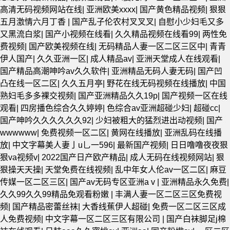
高清无码视频网站在线
|
亚洲欧美xxxx
|
国产黄色精品视频
|
狠狠
五月激情六月丁香
|
国产乱子伦农村叉叉叉
|
自慰小少妇毛又多
又黑流白浆
|
国产小视频在线看
|
久久精品视频在线看99
|
两性免
费视频
|
国产欧美视频在线
|
无码精品人妻一区二区三区中
|
青青
伊人国产
|
久久亚洲一区
|
成人精品av
|
亚洲天堂成人在线观看
|
国产精品高潮呻吟av久久软件
|
亚洲精品无码人妻无码
|
国产凹
凸在线一区二区
|
久久五月亭
|
野花在线无码视频在线播放
|
中国
熟妇毛多多裸交视频
|
国产亚洲精品久久19p
|
国产视频一区在线
观看
|
四房播色综合久久婷婷
|
色综合av亚洲超碰少妇
|
超碰cc
|
国产呻吟久久久久久久92
|
少妇被粗大的猛烈进出动视频
|
国产
wwwwww
|
免费视频一区二区
|
黄网在线播放
|
亚洲乱码在线播
放
|
中文字幕美人妻亅u乚一596
|
最新国产视频
|
日日噜噜夜夜狠
狠va视频v
|
2022国产日产欧产精品
|
成人无码在线视频网站
|
狠
狠操天天操
|
天堂免费在线视频
|
乱中年女人伦av一区二区
|
麻豆
传媒一区二区三区
|
国产av无码专区亚洲aⅴ
|
亚洲精品永久免费
|
久久99久久99精品免观看粉嫩
|
丰满人妻一区二区三区免费视
频
|
国产精品密蕾丝袜
|
大香线蕉伊人超碰
|
免费一区二区三区成
人免费视频
|
中文字幕一区二区三区有限公司
|
国产白袜脚足j棉