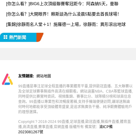
[你怎么看？]BIG6上次頂級聯賽奪冠距今：阿森納5天，曼聯
[你怎么看？]大開眼界！賴斯談為什么凌晨5點要去酋長球場！
[集錦]徐靜雨名人堂＋1！施羅德一上場，徐靜雨：異形滾出地球
熱門新聞
友情鏈接:
網站地圖
99直播是專注足球全程直播的專業體育平臺,提供歐冠直播、五大聯賽以
及全球足球賽事無插件高清在線觀看。網站涵蓋NBA、CBA等籃球直播,
同時提供比賽實時資訊、視頻集錦、賽事比分、球隊積分榜和球員信息
查詢。99直播以專業性和流暢度著稱,支持手機端便捷訪問,讓球迷無論
何時何地都能享受頂級體育盛宴,是追求無廣告干擾、純凈觀賽體驗用戶
的理想選擇。
Copyright ? 2018-2024 99直播,足球直播,歐冠直播,無插件直播,體育直
播,高清直播,賽事直播,官網直播 版權所有 備案號：
渝ICP備
2023081267號