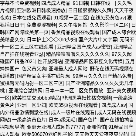
字幕不卡免费视频
|
四虎成人精品
|
91日韩
|
日韩在线一
|
久久毛
片视频
|
亚洲欧洲日韩极速播放
|
日日碰狠狠躁久久躁
|
天天干夜
夜欢
|
日本在线免费观看
|
91视频一区二区
|
在线免费黄色av
|
狠
狠插日日干
|
免费涩涩视频
|
久久午夜网站
|
久久影院一区二区
|
日
韩国产网曝欧美第一页
|
香蕉精品视频在线观看
|
国产成人综合欧
美精品久久
|
日本护士╳╳╳hd少妇
|
国产大片中文字幕
|
无码不
卡一区二区三区在线观看
|
亚洲精品国产成人av蜜臀
|
亚洲精品
自产拍在线观看亚瑟
|
精品噜噜噜噜久久久久久久久
|
97久久超
碰国产精品2021
|
性开放网站
|
亚洲精品四区麻豆文化传媒
|
五月
婷婷国产
|
色又黄又爽
|
亚洲最大成人网站
|
野花在线无码视频在
线播放
|
国产精品女主播在线视频
|
99麻豆久久久国产精品免费
|
蜜桃臀无码内射一区二区三区
|
国产亚洲精品久久久久久无几年
桃
|
亚洲综合激情网
|
日本一本一区二区免费播放
|
亚洲美女视频
一区
|
欧美性猛交bbbbb精品
|
非洲黑寡妇性猛交视频
|
一级高清
黄色片
|
亚洲一区少妇
|
欧美35页视频在线观看
|
四虎成人av
|
国
内外精品激情刺激在线
|
成人一级片在线观看
|
成人无码在线视频
网站
|
一级高清黄色片
|
日本a级无毛
|
国产色片
|
国产在线拍揄自
揄视频导航
|
亚洲无亚洲人成网站77777
|
亚洲偷怕
|
91精品国产
成人观看
|
欧美506070老妇乱子伦
|
天天做天天爱夜夜爽导航
|
国