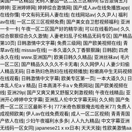
美国产一区精品
|
无码人妻品一区二区三区精99
|
综合激情五月
婷婷
|
亚洲婷婷网
|
婷婷综合激情网
|
国产成人av在线免播放app
|
在线你懂
|
中文有码无码人妻在线
|
在线网站av
|
久久尹人
|
福利
av在线
|
一区二区三区视频免费
|
国产美女自卫慰视频福利
|
亚洲
一卡一卡
|
午夜一区二区国产好的精华液
|
可以在线看的av
|
久久
综合狠狠综合久久激情
|
人妻老妇乱子伦精品无码专区
|
国产精品
第10页
|
日韩激情中文字幕
|
免费三级网
|
国产欧美视频在线
|
青
草av在线
|
missav在线
|
一本久道久久丁香狠狠躁
|
日韩欧
|
四虎
永久在线
|
www.亚洲国产
|
欧美日韩久久精品
|
亚洲丝袜av
|
毛片
一区二区
|
国产精品久久久久不卡无毒
|
久久网伊人
|
人妻少妇偷
人精品无码
|
日本熟妇色熟妇在线视频播放
|
粉嫩高中生无码视频
在线观看
|
日韩激情中文字幕
|
欧美专区第一页
|
一本大道久久
|
日
本乱人伦aⅴ精品
|
日本高清不卡aⅴ免费网站
|
国产欧美视频在
线
|
亚洲29p
|
国产又爽又黄又舒服又刺激视频
|
午夜在线精品
|
亚
洲开心婷婷中文字幕
|
亚洲乱人伦中文字幕无码
|
久久频
|
国产免
费一区二区三区最新不卡
|
777米奇色狠狠俺去啦奇米77
|
免费人
成视频欧美
|
伊人av在线免费观看
|
成人一区二区视频
|
青青青国
产依人在线
|
少妇午夜福利水多多
|
人人九九精品
|
中文字幕亚洲
无线码一区女同
|
japanese21ⅹxx日本
|
天天天操
|
性欧美激情aa