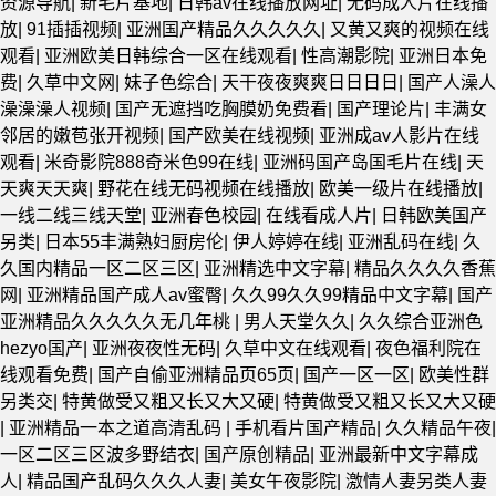
资源导航
|
新毛片基地
|
日韩av在线播放网址
|
无码成人片在线播
放
|
91插插视频
|
亚洲国产精品久久久久久
|
又黄又爽的视频在线
观看
|
亚洲欧美日韩综合一区在线观看
|
性高潮影院
|
亚洲日本免
费
|
久草中文网
|
妹子色综合
|
天干夜夜爽爽日日日日
|
国产人澡人
澡澡澡人视频
|
国产无遮挡吃胸膜奶免费看
|
国产理论片
|
丰满女
邻居的嫩苞张开视频
|
国产欧美在线视频
|
亚洲成av人影片在线
观看
|
米奇影院888奇米色99在线
|
亚洲码国产岛国毛片在线
|
天
天爽天天爽
|
野花在线无码视频在线播放
|
欧美一级片在线播放
|
一线二线三线天堂
|
亚洲春色校园
|
在线看成人片
|
日韩欧美国产
另类
|
日本55丰满熟妇厨房伦
|
伊人婷婷在线
|
亚洲乱码在线
|
久
久国内精品一区二区三区
|
亚洲精选中文字幕
|
精品久久久久香蕉
网
|
亚洲精品国产成人av蜜臀
|
久久99久久99精品中文字幕
|
国产
亚洲精品久久久久久无几年桃
|
男人天堂久久
|
久久综合亚洲色
hezyo国产
|
亚洲夜夜性无码
|
久草中文在线观看
|
夜色福利院在
线观看免费
|
国产自偷亚洲精品页65页
|
国产一区一区
|
欧美性群
另类交
|
特黄做受又粗又长又大又硬
|
特黄做受又粗又长又大又硬
|
亚洲精品一本之道高清乱码
|
手机看片国产精品
|
久久精品午夜
|
一区二区三区波多野结衣
|
国产原创精品
|
亚洲最新中文字幕成
人
|
精品国产乱码久久久人妻
|
美女午夜影院
|
激情人妻另类人妻