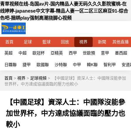
青草视频在线-岛国av片-国内精品人妻无码久久久影院蜜桃-在
线婷婷-japanese中文字幕-精品人妻一区二区三区麻豆91-综合
色吧-捆绑play强制高潮挠脚心视频
首頁
足球
籃球
回放
視界
新聞
其他直播
英超
中超
歐冠杯
亞精英
西甲
世歐預
意甲
墨西超
日職聯
捷甲
歐國聯
沙特聯
中甲
韓K聯
智利甲
安道
首頁
>
視界
>
足球視頻
>
【中國足球】資深人士：中國隊沒能參加
世界杯，中方達成協議面臨的壓力也較小
【中國足球】資深人士：中國隊沒能參
加世界杯，中方達成協議面臨的壓力也
較小