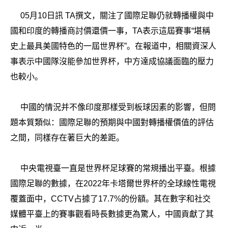
05月10日訊 TA撰文，關注了國際足聯仍就轉播權與中
國和印度的轉播商討價還價一事，TA表示這屆賽事“堪稱
史上最具美國特色的一屆世界杯”。在報道中，相關資深人
事表示中國隊沒能參加世界杯，中方達成協議面臨的壓力
也較小。
中國的情況并不像印度那樣受到板球因素的影響，但問
題本質類似：國際足聯的預期與中國對轉播權價值的評估
之間，同樣存在著巨大的差距。
中央電視臺一直是世界杯足球賽的常規播出平臺。根據
國際足聯的數據，在2022年卡塔爾世界杯的全球線性電視
覆蓋面中，CCTV占據了17.7%的份額。其在數字和社交
媒體平臺上的賽事觀看時長數據更為驚人，中國貢獻了其