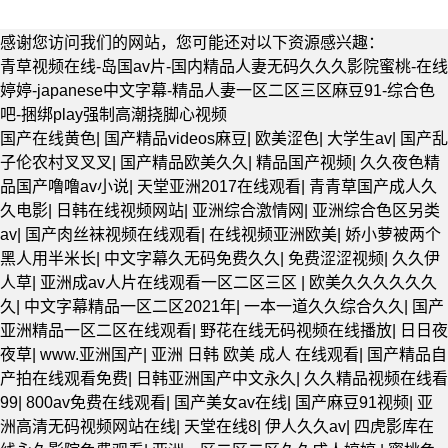
感谢您访问我们的网站，您可能还对以下资源感兴趣：
青草视频在线-岛国av片-国内精品人妻无码久久久影院蜜桃-在线
婷婷-japanese中文字幕-精品人妻一区二区三区麻豆91-综合色
吧-捆绑play强制高潮挠脚心视频
国产在线黄色
|
国产精品videos麻豆
|
欧美涩色
|
大学生av
|
国产乱
子伦农村叉叉叉
|
国产精品欧美久久
|
精品国产视频
|
久久夜色精
品国产噜噜av小说
|
天堂亚洲2017在线观看
|
青青草国产成人久
久电影
|
日韩在线视频网站
|
亚洲综合激情网
|
亚洲综合色区另类
av
|
国产肉丝袜视频在线观看
|
在线视频亚洲欧美
|
娇小萝被两个
黑人用半米长
|
中文字幕久无码免费久久
|
免费涩涩视频
|
久久伊
人草
|
亚洲成av人片在线观看一区二区三区
|
欧美久久久久久久
久
|
中文字幕精品一区二区2021年
|
一本一道久久综合久久
|
国产
亚洲精品一区二区在线观看
|
野花在线无码视频在线播放
|
日日夜
夜草
|
www.亚洲国产
|
亚洲 日韩 欧美 成人 在线观看
|
国产精品自
产拍在线观看免费
|
日韩亚洲国产中文永久
|
久久精品视频在线看
99
|
800av免费在线观看
|
国产美女av在线
|
国产麻豆91视频
|
亚
洲高清无码视频网站在线
|
天堂在线8
|
伊人久久av
|
四虎影库在