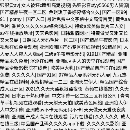
狠狠爱av
|
女人被狂c躁到高潮视频
|
先锋影音xfyy5566男人资源
|
国产精品午夜一区二区
|
色琪琪丁香婷婷综合久久
|
国产一区99
|
91丨porny丨国产入口
|
最近免费中文字幕中文高清百度
|
黄色aa
毛片
|
香蕉久久久久久av综合网成人
|
特级a欧美做爰片三人交
|
av在线播放地址
|
天天色影网
|
日韩激情网址
|
特黄做受又粗又长
又大又硬
|
日韩成人无码毛片一区二区
|
国产精品午夜影院
|
日本
视频在线免费观看
|
亚洲欧洲国产码专区在线观看
|
91精品区
|
人
人妻人人爽人人澡av
|
三级a午夜电影无码
|
9191国产精品
|
亚洲
精品永久免费
|
涩涩在线看
|
亚洲aⅴ男人的天堂在线观看
|
国产
精品全新69影院在线看
|
欧美巨大乳
|
国产精品自产拍在线观看
免费
|
久久久久人
|
国产91区
|
97精品人妻系列无码人妻
|
九九热
精品在线视频
|
水蜜桃精品一二三
|
亚洲天堂伊人
|
精品国产综合
成人亚洲区
|
2021久久天天躁狠狠躁夜夜
|
黄频在线播放
|
久久天
堂网
|
日本五十熟hd丰满
|
中文字幕一区二区三区有限公司
|
青青
草手机视频在线观看
|
天天射天天拍
|
欧美黄色网络
|
亚洲狼人伊
人中文字幕
|
亚洲成av不卡无码无码不卡
|
天天做天天爱夜夜爽
导航
|
亚洲国产成人高清在线观看
|
污片在线看
|
久久人久久
|
成人
在线三级
|
精品国产乱码久久久久app下载
|
久久久久久影院
|
亚