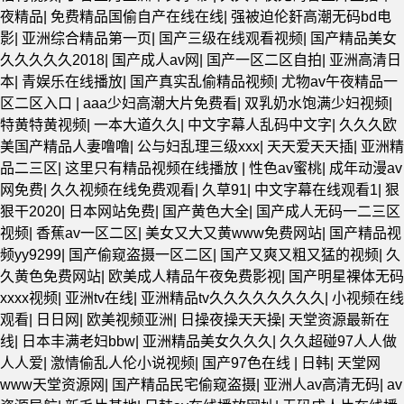
夜精品
|
免费精品国偷自产在线在线
|
强被迫伦姧高潮无码bd电
影
|
亚洲综合精品第一页
|
国产三级在线观看视频
|
国产精品美女
久久久久久2018
|
国产成人av网
|
国产一区二区自拍
|
亚洲高清日
本
|
青娱乐在线播放
|
国产真实乱偷精品视频
|
尤物av午夜精品一
区二区入口
|
aaa少妇高潮大片免费看
|
双乳奶水饱满少妇视频
|
特黄特黄视频
|
一本大道久久
|
中文字幕人乱码中文字
|
久久久欧
美国产精品人妻噜噜
|
公与妇乱理三级xxx
|
天天爱天天插
|
亚洲精
品二三区
|
这里只有精品视频在线播放
|
性色av蜜桃
|
成年动漫av
网免费
|
久久视频在线免费观看
|
久草91
|
中文字幕在线观看1
|
狠
狠干2020
|
日本网站免费
|
国产黄色大全
|
国产成人无码一二三区
视频
|
香蕉av一区二区
|
美女又大又黄www免费网站
|
国产精品视
频yy9299
|
国产偷窥盗摄一区二区
|
国产又爽又粗又猛的视频
|
久
久黄色免费网站
|
欧美成人精品午夜免费影视
|
国产明星裸体无码
xxxx视频
|
亚洲tv在线
|
亚洲精品tv久久久久久久久久
|
小视频在线
观看
|
日日网
|
欧美视频亚洲
|
日操夜操天天操
|
天堂资源最新在
线
|
日本丰满老妇bbw
|
亚洲精品美女久久久
|
久久超碰97人人做
人人爱
|
激情偷乱人伦小说视频
|
国产97色在线 | 日韩
|
天堂网
www天堂资源网
|
国产精品民宅偷窥盗摄
|
亚洲人av高清无码
|
av