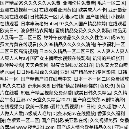
国产精品99久久久久久人免费
|
亚洲伦片免费看
|
毛片一区二区
|
亚洲在线视频一区
|
在线观看亚洲黄色
|
欧美成人不卡
|
亚洲最新
视频在线观看
|
日韩美女一区
|
大陆av在线
|
国产加勒比
|
小视频
在线观看
|
日本丰满老妇bbw
|
97久久人国产精品婷婷
|
在线观看
欧美日韩
|
波多野结衣网址
|
蜜桃精品免费久久久久影院
|
精品无
人乱码一区二区三区
|
婷婷午夜精品久久久久久性色av
|
成av免
费大片黄在线观看
|
久久99精品久久久久久清纯
|
午夜福利一区
二区三区高清视频
|
日本久久精品一区二区三区
|
人人爽人人爽人
人爽人人片av
|
国产女主播喷水视频在线观看
|
饥渴的熟妇张开
腿呻吟视频
|
天天色影网
|
狠痕鲁狠狠爱2021在
|
奶头又大又白喷
奶水av
|
日日碰狠狠躁久久躁
|
亚洲国产精品无码专区影院
|
日韩
毛片一区
|
国产精自产拍在线看中文
|
日本一本一区二区免费播放
|
热久久在线
|
奇米网888
|
日韩好精品视频你懂的
|
色玖玖
|
黄色
片在线看
|
69国产精品视频免费观看
|
欧美日韩久久精品
|
久久精
品午夜
|
亚洲а∨天堂久久精品2021
|
国产麻豆放荡av剧情演绎
|
在线视频久
|
欧美一级做a爰片免费视频
|
91日韩
|
久久超碰97人
人做人人爱
|
a级成人毛片
|
北条麻妃av在线播放
|
香蕉久久福利
院
|
色狠狠一区二区
|
国产日韩欧美亚欧在线
|
久久视频免费
|
免播
放器av
|
www.夜色321.com
|
国产成人综合欧美精品久久
|
亚洲成