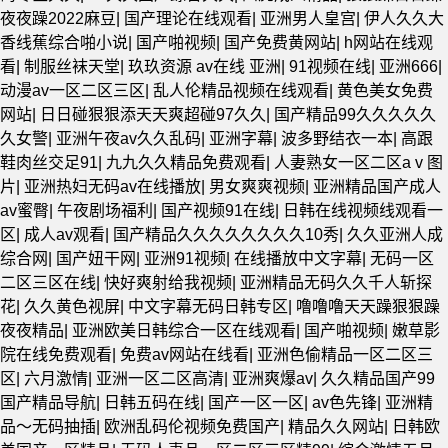
夜夜躁2022麻豆
|
国产理论在线观看
|
亚洲男人皇宫
|
伊人久久大
香线蕉综合啪小说
|
国产啪视频
|
国产免费黄网站
|
h网站在线观
看
|
制服丝袜天堂
|
玖玖资源 av在线 亚洲
|
91视频在线
|
亚洲666
|
动漫av一区二区三区
|
乱人伦精品视频在线观看
|
黄色美女免费
网站
|
日日碰狠狠添天天爽超碰97久久
|
国产精品99久久久久久
久女警
|
亚洲午夜av久久乱码
|
亚洲字幕
|
波多野结衣一本
|
高跟
鞋肉丝交足91
|
九九久久精品免费观看
|
人妻熟女一区二区aⅴ图
片
|
亚洲热妇无码av在线播放
|
男女爽爽视频
|
亚洲精品国产成人
av蜜臀
|
午夜剧场福利
|
国产视频91在线
|
日韩在线视频线观看一
区
|
成人av观看
|
国产精品久久久久久久久久10秀
|
久久亚洲人成
综合网
|
国产妞干网
|
亚洲91视频
|
在线播放中文字幕
|
无码一区
二区三区在线
|
快好爽射给我视频
|
亚洲精品无码久久千人斩探
花
|
久久黄色视屏
|
中文字幕无码日韩专区
|
噜噜噜天天躁狠狠躁
夜夜精品
|
亚洲欧美日韩综合一区在线观看
|
国产啪视频
|
嫩草影
院在线免费观看
|
免费av网站在线看
|
亚洲色偷精品一区二区三
区
|
六月激情
|
亚洲一区二区高清
|
亚洲爽爆av
|
久久精品国产99
国产精品导航
|
日韩五码在线
|
国产一区一区
|
av色先锋
|
亚洲精
品～无码抽插
|
欧洲乱码伦视频免费国产
|
精品久久网站
|
日韩欧