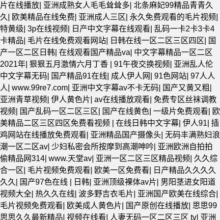
片在线播放
|
亚洲成熟女人毛毛耸耸多
|
北条麻妃99精品青青久
久
|
欧美精品在线免费
|
亚洲成人三区
|
永久免费观看的毛片视频
|
特黄级
|
3p在线视频
|
日产中文字幕在线观看
|
乱码一卡2卡3卡4
卡精品
|
毛片在线免费观看网站
|
日韩在线一区二区三区四区
|
国
产一区二区日韩
|
在线观看国产精品va
|
中文字幕精品一区二区
2021年
|
狠狠五月激情六月丁香
|
91午夜交换视频
|
亚洲乱人伦
中文字幕无码
|
国产精品91在线
|
成人伊人网
|
91色网站
|
97人人
人
|
www.99re7.com
|
亚洲中文字幕av不卡无码
|
国产又黄又粗
|
亚洲青草视频
|
伊人黄色片
|
av在线播放观看
|
免费专区丝袜调教
视频
|
国产乱码一区二区三区
|
国产在线黄色
|
一级片免费观看
|
欧
美精品二区三区四区免费看视频
|
在线日韩中文字幕
|
伊人91
|
插
鸡网站在线播放免费观看
|
亚洲精品国产摄像头
|
无码丰满熟妇浪
潮一区二区av
|
少妇私密会所按摩到高潮呻吟
|
亚洲欧洲自拍拍
偷精品网314
|
www.天堂av
|
亚洲一区二区三区精品视频
|
久久综
合一区
|
毛片视频免费观看
|
欧美一区免费看
|
日产精品久久久久
久久
|
国产97色在线 | 日韩
|
亚洲顶级裸体av片
|
男阳茎进女阳道
视频大全
|
热久久在线
|
波多野吉衣毛片
|
亚洲国产欧美在线综合
|
毛片视频免费观看
|
欧美成人黄色片
|
国产原创在线播放
|
思思99
思思久久最新精品
|
视频在线看
|
人妻无码一区二区三区 tv
|
亚洲