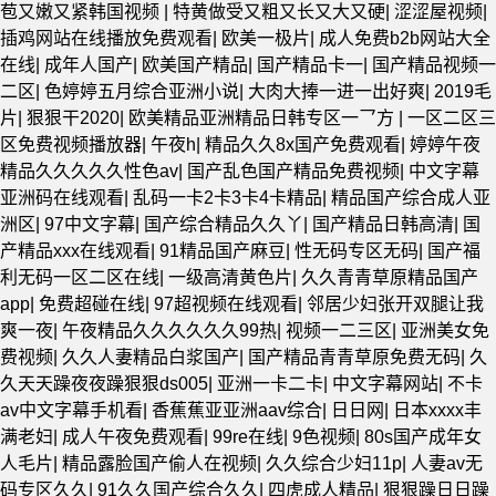
苞又嫩又紧韩国视频
|
特黄做受又粗又长又大又硬
|
涩涩屋视频
|
插鸡网站在线播放免费观看
|
欧美一极片
|
成人免费b2b网站大全
在线
|
成年人国产
|
欧美国产精品
|
国产精品卡一
|
国产精品视频一
二区
|
色婷婷五月综合亚洲小说
|
大肉大捧一进一出好爽
|
2019毛
片
|
狠狠干2020
|
欧美精品亚洲精品日韩专区一乛方
|
一区二区三
区免费视频播放器
|
午夜h
|
精品久久8x国产免费观看
|
婷婷午夜
精品久久久久久性色av
|
国产乱色国产精品免费视频
|
中文字幕
亚洲码在线观看
|
乱码一卡2卡3卡4卡精品
|
精品国产综合成人亚
洲区
|
97中文字幕
|
国产综合精品久久丫
|
国产精品日韩高清
|
国
产精品xxx在线观看
|
91精品国产麻豆
|
性无码专区无码
|
国产福
利无码一区二区在线
|
一级高清黄色片
|
久久青青草原精品国产
app
|
免费超碰在线
|
97超视频在线观看
|
邻居少妇张开双腿让我
爽一夜
|
午夜精品久久久久久久99热
|
视频一二三区
|
亚洲美女免
费视频
|
久久人妻精品白浆国产
|
国产精品青青草原免费无码
|
久
久天天躁夜夜躁狠狠ds005
|
亚洲一卡二卡
|
中文字幕网站
|
不卡
av中文字幕手机看
|
香蕉蕉亚亚洲aav综合
|
日日网
|
日本xxxx丰
满老妇
|
成人午夜免费观看
|
99re在线
|
9色视频
|
80s国产成年女
人毛片
|
精品露脸国产偷人在视频
|
久久综合少妇11p
|
人妻av无
码专区久久
|
91久久国产综合久久
|
四虎成人精品
|
狠狠躁日日躁