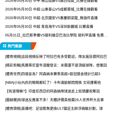
2026年05月30日 中甲:佛山南獅VS廣西恒宸_比賽在線觀看
2026年05月30日 中超:山東泰山VS成都蓉城_比賽在線觀看
2026年05月30日 中超:北京國安VS重慶銅梁龍_無插件直播
2026年05月30日 中超 青島海牛VS深圳新鵬城 比賽直播
05月31日_拉巴斯準備VS玻利維亞巴洛比學院 玻利甲直播 免費在
線直播
熱門集錦
[體育視頻]這段視頻反映了阿拉巴有多受歡迎，隊友瘋狂摸阿拉巴
[精彩剪輯]馬爾蒂尼當年清醒發言：米蘭還不是頂級球隊，想重回
[體育世界]四億妄為？阿森納本賽季英超+歐冠獎金總計已超3.
[NBA]小伙內疚的眼睛都紅了！卡布滿臉郁悶惆悵 文班摟著他
【有道理嘛?】印度尼西亞的阿森納隊球迷走上街頭慶祝奪冠
[圖赫爾]和球迷反應差不多！天體評價英格蘭26人世界杯大名單
[體育頭條]直播吧：足協暫無更換U17國足主帥浮嶋敏計劃，球